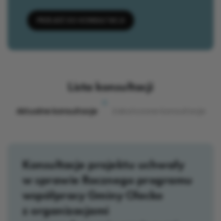
PRZEJDŹ DO KONSULTACJI
Lista konsultacji
Aktualne konsultacje
Zakończone konsultacje
Konsultacje projektu uchwały
w sprawie Rocznego programu
współpracy Gminy Olecko
z organizacjami