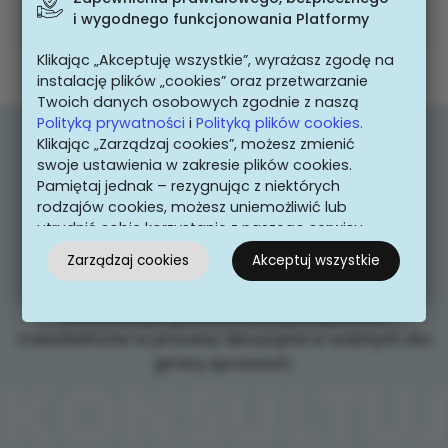
CZYTAJ WIĘCEJ
i wygodnego funkcjonowania Platformy
Klikając „Akceptuję wszystkie”, wyrażasz zgodę na
instalację plików „cookies” oraz przetwarzanie
Twoich danych osobowych zgodnie z naszą
Polityką prywatności
i
Polityką plików cookies.
Klikając „Zarządzaj cookies”, możesz zmienić
swoje ustawienia w zakresie plików cookies.
Pamiętaj jednak – rezygnując z niektórych
Miej wpływ na miejsce,
rodzajów cookies, możesz uniemożliwić lub
utrudnić sobie korzystanie z naszego serwisu
w którym mieszkasz
i jego funkcji.
Zarządzaj cookies
Akceptuj wszystkie
Możesz cofnąć lub zmienić zgody w dowolnym
momencie. Wystarczy, że wybierzesz „Ustawienia
Konsultacje społeczne służą włączeniu
plików cookies” w stopce każdej z naszych
mieszkańców w procesy decyzyjne w ważnych dla
podstron.
gminy sprawach.