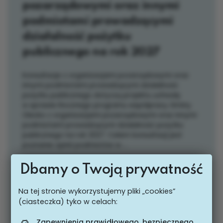
pozarządowymi oraz innymi
podmiotami prowadzącymi
działalność pożytku
publicznego na rok 2027
Konsultacje z organizacjami pozarządowymi oraz
innymi podmiotami prowadzącymi działalność
pożytku publicznego dotyczą projektu uchwały
w sprawie Rocznego programu współpracy Gminy
Olecko z organizacjami pozarządowymi oraz innymi
podmiotami prowadzącymi działalność pożytku
publicznego na rok 2027. Celem konsultacji jest
poznanie opinii podmiotów w ...
Dbamy o Twoją prywatność
Konsultacje trwają
Na tej stronie wykorzystujemy pliki „cookies”
07.08.2026 - 21.08.2026
(ciasteczka) tyko w celach:
Zapewnienia prawidłowego, bezpiecznego