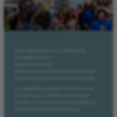
MASZ WPŁYW NA TO, CO DZIEJE SIĘ
W GMINIE OLECKO
Dyskutuj na forum.
Wyrażaj opinie w sondach i ankietach.
Zadawaj pytania o plany i inwestycje.
Tu znajdziesz wszelkie informacje na
temat tego, co dzieje się w Gminie
Olecko, co jest konsultowane, jakie są
wyniki konsultacji społecznych.