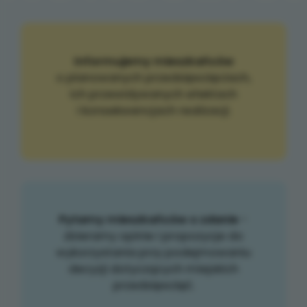
Informujemy mieszkańców
o planowanych przedsięwzięciach,
ich przewidywanych efektach
i konsekwencjach realizacji.
Pytamy mieszkańców o zdanie
-
zbieramy opinie i propozycje do
wykorzystania przy podejmowaniu
decyzji dotyczących miejskich
przedsięwzięć.