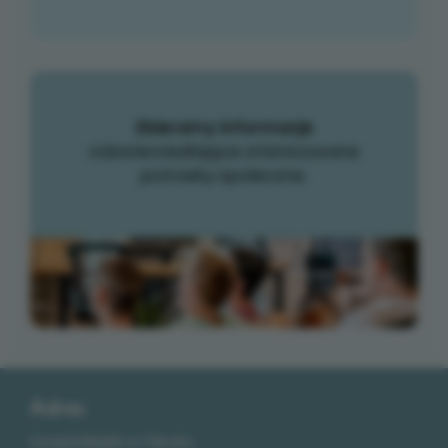
Zbieramy informacje
odzwierciedlające zróżnicowane
potrzeby społeczne.
Dodatkowe informacje
Adres
Urząd Miejski w Olecku