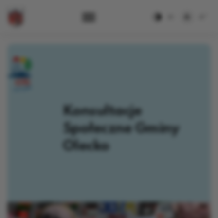
-
+
A
A
A
Zamiana kontra
Konsultacje
Społeczne Gminy
Olecko