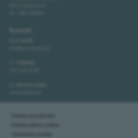
Plac Wolności 3
19 - 400 Olecko
Kontakt
E-mail
:
um@um.olecko.pl
Telefon
:
+87 520 21 68
Strona www
:
www.olecko.pl
Polityka prywatności
Polityka plików cookies
Ustawienia cookies