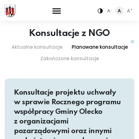
-
+
A
A
A
Zamiana kontra
Konsultacje z NGO
Aktualne konsultacje
Planowane konsultacje
Zakończone konsultacje
Konsultacje projektu uchwały
w sprawie Rocznego programu
współpracy Gminy Olecko
z organizacjami
pozarządowymi oraz innymi